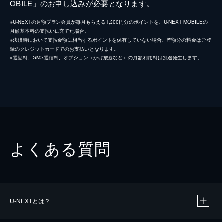
OBILE」のお申し込みが必要となります。
※U-NEXTの月額プラン会員が毎月もらえる1,200円分のポイントを、U-NEXT MOBILEの
月額基本料の支払いに充てた場合。
※決済時において支払金額に相当するポイントを保有していない場合、差額分の料金はご登
録のクレジットカードでのお支払いとなります。
※通話料、SMS通信料、オプション（かけ放題など）の月額利用料は別途発生します。
よくある質問
U-NEXTとは？