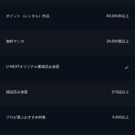
ポイント（レンタル）作品
60,000本以上
無料マンガ
20,000冊以上
U-NEXTオリジナル書籍読み放題
雑誌読み放題
210誌以上
プロが選ぶおすすめ特集
5,000以上