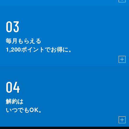
03
毎月もらえる
1,200
ポイントでお得に。
04
解約は
いつでもOK。