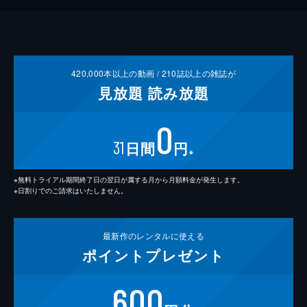
420,000
本以上の動画 /
210
誌以上の雑誌が
見放題
読み放題
0
31
日間
円
※
※無料トライアル期間終了日の翌日が属する月から月額料金が発生します。
※日割りでのご請求はいたしません。
最新作の
レンタルに使える
ポイント
プレゼント
600