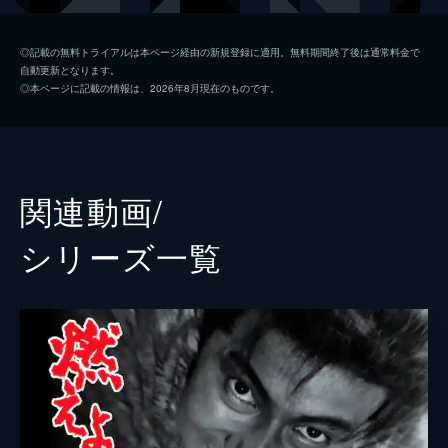
近藤勇
鈴木亮平
◎記載の無料トライアルは本ページ経由の新規登録に適用。無料期間終了後は通常料金で
自動更新となります。
沖田総司
山田涼介
◎本ページに記載の情報は、2026年8月現在のものです。
芹沢鴨
伊藤英明
松平容保
尾上右近
徳川慶喜
山田裕貴
関連動画/
井上源三郎
たかお鷹
シリーズ⼀覧
孝明帝
坂東巳之助
山南敬助
安井順平
永倉新八
谷田歩
藤堂平助
金田哲
斎藤一
松下洸平