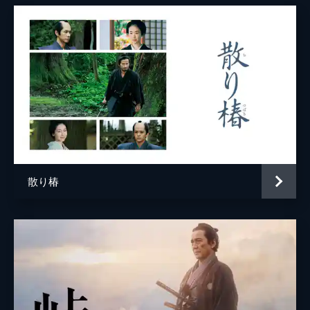
マギー
三浦誠己
吉原光夫
森本慎太郎
清河八郎
高嶋政宏
丸十店主
柄本明
本田覚庵
市村正親
散り椿
監督
原田眞人
脚本
原田眞人
原作
司馬遼太郎
音楽
土屋玲子
製作
市川南