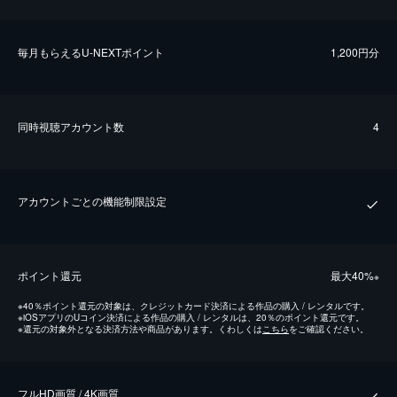
毎⽉もらえるU-NEXTポイント
1,200円分
同時視聴アカウント数
4
アカウントごとの機能制限設定
ポイント還元
最⼤40%
※
※
40％ポイント還元の対象は、クレジットカード決済による作品の購入 / レンタルです。
※
iOSアプリのUコイン決済による作品の購入 / レンタルは、20％のポイント還元です。
※
還元の対象外となる決済方法や商品があります。くわしくは
こちら
をご確認ください。
フルHD画質 / 4K画質