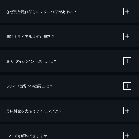
なぜ見放題作品とレンタル作品があるの？
無料トライアルは何が無料？
※
最大40%
ポイント還元とは？
※
※
作品によって必要なポイントが異なります。
フルHD画質 / 4K画質とは？
月額料金を支払うタイミングは？
※
40％ポイント還元の対象は、クレジットカード決済による作品の購入 / レンタルです。
※
iOSアプリのUコイン決済による作品の購入 / レンタルは、20％のポイント還元です。
※
還元の対象外となる決済方法や商品があります。くわしくは
こちら
をご確認ください。
いつでも解約できますか