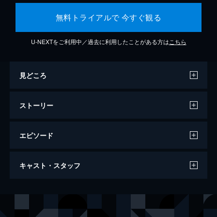
無料トライアルで 今すぐ観る
U-NEXTをご利用中／過去に利用したことがある方は
こちら
見どころ
ストーリー
エピソード
燃えよ剣
キャスト・スタッフ
148分
出演
土方歳三
岡田准一
お雪
柴咲コウ