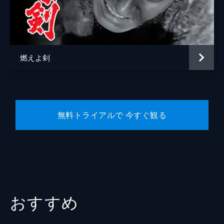
山崎烝
村本大輔
岡田以蔵
村上虹郎
糸里
阿部純子
燃えよ剣
ジュール・ブリュネ
ジョナス・ブロケ
大場泰正
坂井真紀
無料トライアルで 今すぐ観る
山路和弘
酒向芳
松角洋平
石田佳央
淵上泰史
おすすめ
渋川清彦