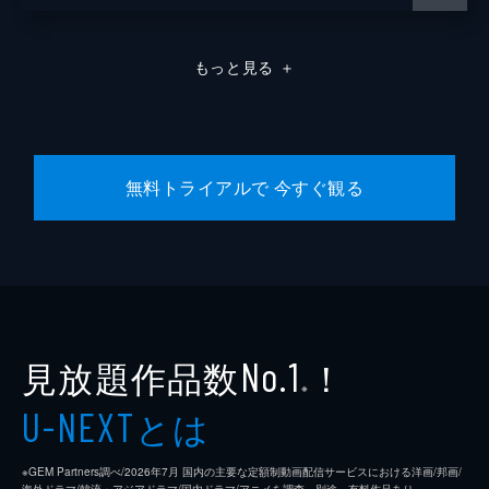
もっと見る
＋
無料トライアルで 今すぐ観る
見放題作品数
！
No.1
※
とは
U-NEXT
※GEM Partners調べ/2026年7⽉ 国内の主要な定額制動画配信サービスにおける洋画/邦画/
海外ドラマ/韓流・アジアドラマ/国内ドラマ/アニメを調査。別途、有料作品あり。