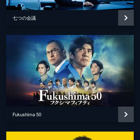
加藤貴宏
七つの会議
金井良信
神尾佑
蒲生純一
川井つと
川口丈文
川嶋秀明
川瀬陽太
河野達郎
Fukushima 50
菅野久夫
菊池康弘