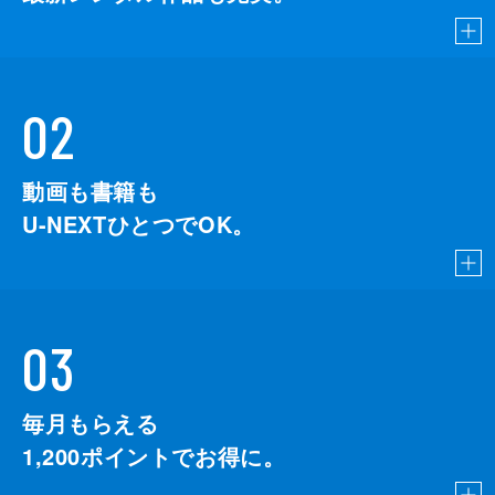
斎藤嘉樹
酒井康行
佐藤一平
02
佐藤貢三
動画も書籍も
佐藤五郎
U-NEXTひとつでOK。
佐藤俊介
佐藤裕
鮫島満博
03
志賀龍美
信太昌之
毎月もらえる
柴崎佳佑
1,200
ポイントでお得に。
嶋田久作