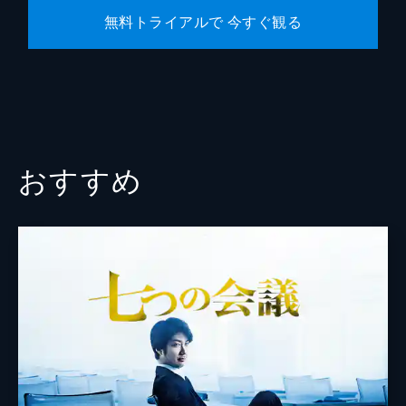
無料トライアルで 今すぐ観る
大迫一平
大塚ヒロタ
大槻修治
大根田良樹
大林丈史
おすすめ
緒方明
小川紘司
小倉星羅
小野孝弘
小山田将
片桐はいり
加藤厚成