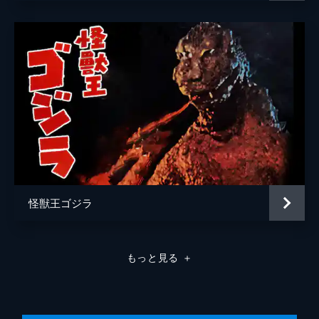
伊藤明賢
伊藤裕一
伊藤祐輝
犬童一心
猪又太一
岩井堂聖子
岩橋道子
岩本淳
怪獣王ゴジラ
植木祥平
遠藤かおる
もっと見る
＋
大内厚雄
大賀太郎