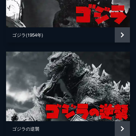
ＡＮＩ
阿部翔平
粟根まこと
ゴジラ(1954年)
石垣佑磨
石原善暢
石本径代
磯谷哲史
市オオミヤ
伊藤慎介
伊藤武雄
伊藤竜也
ゴジラの逆襲
伊藤美穂