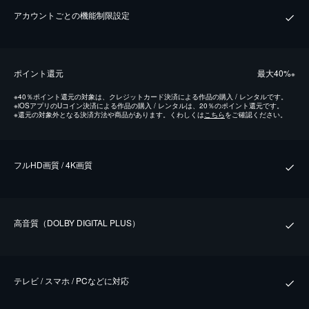
アカウントごとの機能制限設定
ポイント還元
最⼤40%
※
※
40％ポイント還元の対象は、クレジットカード決済による作品の購入 / レンタルです。
※
iOSアプリのUコイン決済による作品の購入 / レンタルは、20％のポイント還元です。
※
還元の対象外となる決済方法や商品があります。くわしくは
こちら
をご確認ください。
フルHD画質 / 4K画質
⾼⾳質（DOLBY DIGITAL PLUS）
テレビ / スマホ / PCなどに対応