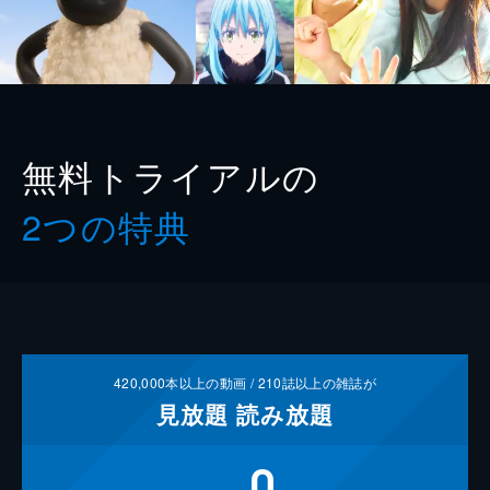
無料トライアルの
2つの特典
420,000
本以上の動画 /
210
誌以上の雑誌が
見放題
読み放題
0