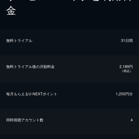
金
無料トライアル
31日間
無料トライアル後の⽉額料金
2,189円
（税込）
毎⽉もらえるU-NEXTポイント
1,200円分
同時視聴アカウント数
4