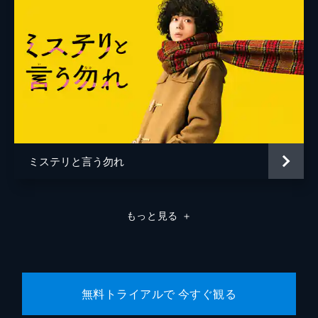
岸端正浩
木田毅祐
北山雅康
城野マサト
キンタカオ
國本鍾建
ミステリと言う勿れ
隈部洋平
倉敷保雄
もっと見る
＋
倉田大輔
来栖聖樹
KREVA
無料トライアルで 今すぐ観る
黒田大輔