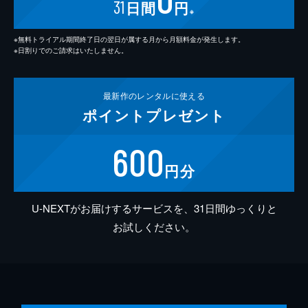
31
日間
円
※
※無料トライアル期間終了日の翌日が属する月から月額料金が発生します。
※日割りでのご請求はいたしません。
最新作の
レンタルに使える
ポイント
プレゼント
600
円分
U-NEXTがお届けするサービスを、31日間ゆっくりと
お試しください。