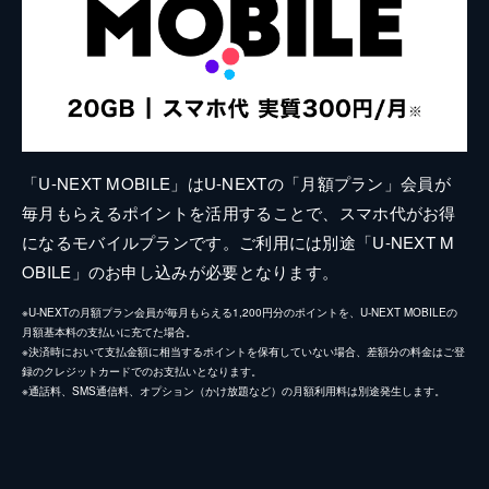
「U-NEXT MOBILE」はU-NEXTの「月額プラン」会員が
毎月もらえるポイントを活用することで、スマホ代がお得
になるモバイルプランです。ご利用には別途「U-NEXT M
OBILE」のお申し込みが必要となります。
※U-NEXTの月額プラン会員が毎月もらえる1,200円分のポイントを、U-NEXT MOBILEの
月額基本料の支払いに充てた場合。
※決済時において支払金額に相当するポイントを保有していない場合、差額分の料金はご登
録のクレジットカードでのお支払いとなります。
※通話料、SMS通信料、オプション（かけ放題など）の月額利用料は別途発生します。