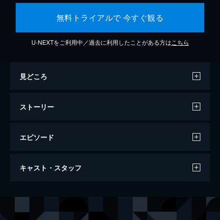
無料トライアルで 今すぐ観る
U-NEXTをご利用中／過去に利用したことがある方は
こちら
見どころ
ストーリー
エピソード
シン・ゴジラ
キャスト・スタッフ
120分
出演
内閣官房副長官 矢口蘭堂
長谷川博己
内閣総理大臣補佐官 赤坂秀樹
竹野内豊