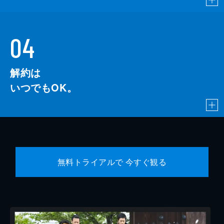
島津健太郎
下平ヒロシ
04
白畑真逸
解約は
末吉司弥
いつでもOK。
無料トライアルで 今すぐ観る