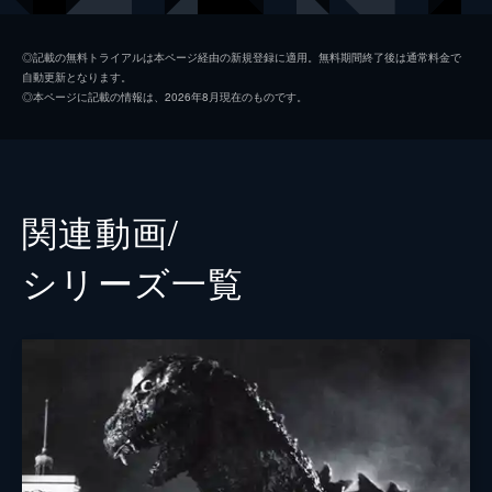
米国大統領特使 カヨコ・アン・パタースン
石原さとみ
◎記載の無料トライアルは本ページ経由の新規登録に適用。無料期間終了後は通常料金で
自動更新となります。
内閣官房副長官秘書官 志村祐介
高良健吾
◎本ページに記載の情報は、2026年8月現在のものです。
保守第一党政調副会長 泉修一
松尾諭
環境省自然環境局野生生物課課長補佐 尾頭ヒロミ
市川実日子
防衛大臣 花森麗子
余貴美子
関連動画/
統合幕僚長 財前正夫
國村隼
シリーズ⼀覧
農林水産大臣 里見祐介
平泉成
内閣官房長官 東竜太
柄本明
内閣総理大臣 大河内清次
大杉漣
逢笠恵祐
赤山健太