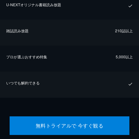
U-NEXTオリジナル書籍読み放題
雑誌読み放題
210誌以上
プロが選ぶおすすめ特集
5,000以上
いつでも解約できる
無料トライアルで 今すぐ観る