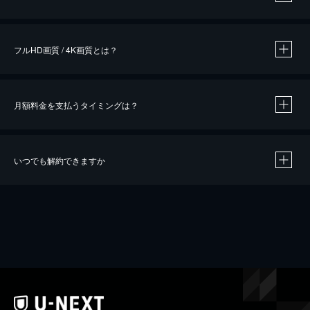
※
作品によって必要なポイントが異なります。
フルHD画質 / 4K画質とは？
月額料金を支払うタイミングは？
※
40％ポイント還元の対象は、クレジットカード決済による作品の購入 / レンタルです。
※
iOSアプリのUコイン決済による作品の購入 / レンタルは、20％のポイント還元です。
※
還元の対象外となる決済方法や商品があります。くわしくは
こちら
をご確認ください。
いつでも解約できますか
こちら