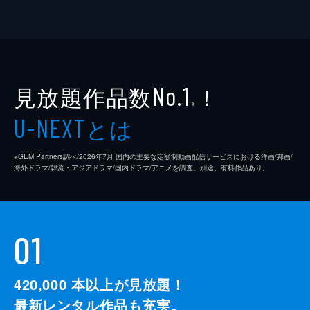
小出恵介
河野洋一郎
小久保寿人
児玉頼信
見放題作品数
！
No.1
※
小林健一
とは
U-NEXT
小林隆
※GEM Partners調べ/2026年7⽉ 国内の主要な定額制動画配信サービスにおける洋画/邦画/
コビヤマ洋一
海外ドラマ/韓流・アジアドラマ/国内ドラマ/アニメを調査。別途、有料作品あり。
小松利昌
近童弐吉
01
サイ・ホージン
斎藤工
420,000
本以上が見放題！
斉藤範子
最新レンタル作品も充実。