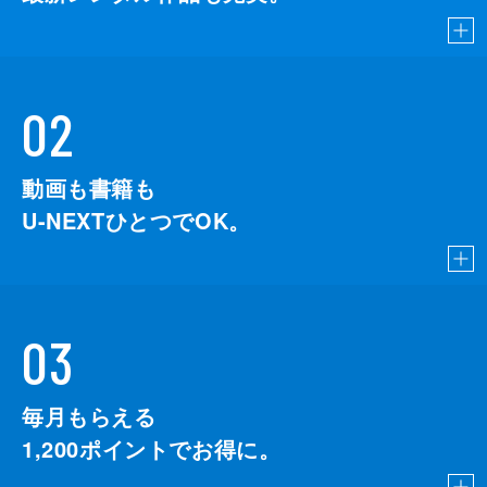
斎藤嘉樹
酒井康行
佐藤一平
02
佐藤貢三
動画も書籍も
佐藤五郎
U-NEXTひとつでOK。
佐藤俊介
佐藤裕
鮫島満博
03
志賀龍美
信太昌之
毎月もらえる
柴崎佳佑
1,200
ポイントでお得に。
嶋田久作