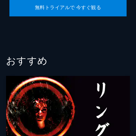
無料トライアルで 今すぐ観る
大迫一平
大塚ヒロタ
大槻修治
大根田良樹
大林丈史
おすすめ
緒方明
小川紘司
小倉星羅
小野孝弘
小山田将
片桐はいり
加藤厚成