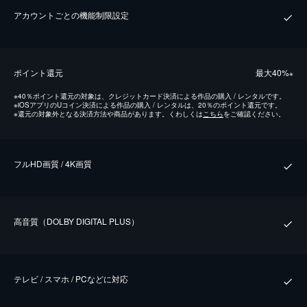
アカウントごとの機能制限設定
ポイント還元
最⼤40%
※
※
40％ポイント還元の対象は、クレジットカード決済による作品の購入 / レンタルです。
※
iOSアプリのUコイン決済による作品の購入 / レンタルは、20％のポイント還元です。
※
還元の対象外となる決済方法や商品があります。くわしくは
こちら
をご確認ください。
フルHD画質 / 4K画質
⾼⾳質（DOLBY DIGITAL PLUS）
テレビ / スマホ / PCなどに対応