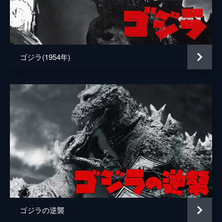
ＡＮＩ
阿部翔平
粟根まこと
ゴジラ(1954年)
石垣佑磨
石原善暢
石本径代
磯谷哲史
市オオミヤ
伊藤慎介
伊藤武雄
伊藤竜也
ゴジラの逆襲
伊藤美穂