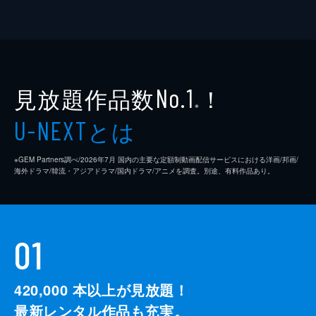
小出恵介
河野洋一郎
小久保寿人
児玉頼信
見放題作品数
！
No.1
※
小林健一
とは
U-NEXT
小林隆
※GEM Partners調べ/2026年7⽉ 国内の主要な定額制動画配信サービスにおける洋画/邦画/
コビヤマ洋一
海外ドラマ/韓流・アジアドラマ/国内ドラマ/アニメを調査。別途、有料作品あり。
小松利昌
近童弐吉
01
サイ・ホージン
斎藤工
420,000
本以上が見放題！
斉藤範子
最新レンタル作品も充実。