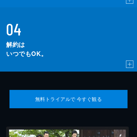
島津健太郎
下平ヒロシ
04
白畑真逸
解約は
末吉司弥
いつでもOK。
無料トライアルで 今すぐ観る