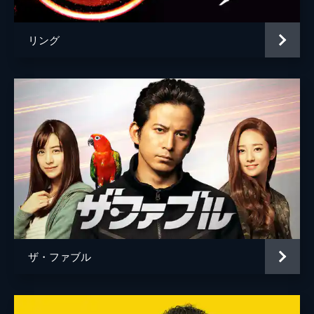
加藤貴宏
リング
金井良信
神尾佑
蒲生純一
川井つと
川口丈文
川嶋秀明
川瀬陽太
河野達郎
ザ・ファブル
菅野久夫
菊池康弘