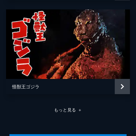
伊藤明賢
伊藤裕一
伊藤祐輝
犬童一心
猪又太一
岩井堂聖子
岩橋道子
岩本淳
怪獣王ゴジラ
植木祥平
遠藤かおる
もっと見る
＋
大内厚雄
大賀太郎