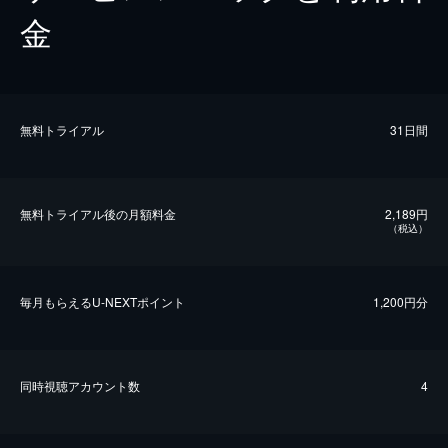
金
無料トライアル
31日間
無料トライアル後の⽉額料金
2,189円
（税込）
毎⽉もらえるU-NEXTポイント
1,200円分
同時視聴アカウント数
4