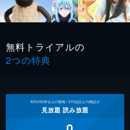
無料トライアルの
2つの特典
420,000
本以上の動画 /
210
誌以上の雑誌が
見放題
読み放題
0