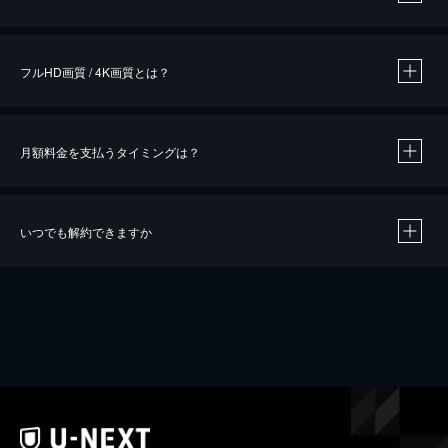
※
作品によって必要なポイントが異なります。
フルHD画質 / 4K画質とは？
月額料金を支払うタイミングは？
※
40％ポイント還元の対象は、クレジットカード決済による作品の購入 / レンタルです。
※
iOSアプリのUコイン決済による作品の購入 / レンタルは、20％のポイント還元です。
※
還元の対象外となる決済方法や商品があります。くわしくは
こちら
をご確認ください。
いつでも解約できますか
こちら