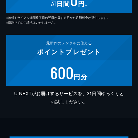
31
日間
円
※
※無料トライアル期間終了日の翌日が属する月から月額料金が発生します。
※日割りでのご請求はいたしません。
最新作の
レンタルに使える
ポイント
プレゼント
600
円分
U-NEXTがお届けするサービスを、31日間ゆっくりと
お試しください。