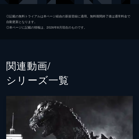
米国大統領特使 カヨコ・アン・パタースン
石原さとみ
◎記載の無料トライアルは本ページ経由の新規登録に適用。無料期間終了後は通常料金で
自動更新となります。
内閣官房副長官秘書官 志村祐介
高良健吾
◎本ページに記載の情報は、2026年8月現在のものです。
保守第一党政調副会長 泉修一
松尾諭
環境省自然環境局野生生物課課長補佐 尾頭ヒロミ
市川実日子
防衛大臣 花森麗子
余貴美子
関連動画/
統合幕僚長 財前正夫
國村隼
シリーズ⼀覧
農林水産大臣 里見祐介
平泉成
内閣官房長官 東竜太
柄本明
内閣総理大臣 大河内清次
大杉漣
逢笠恵祐
赤山健太