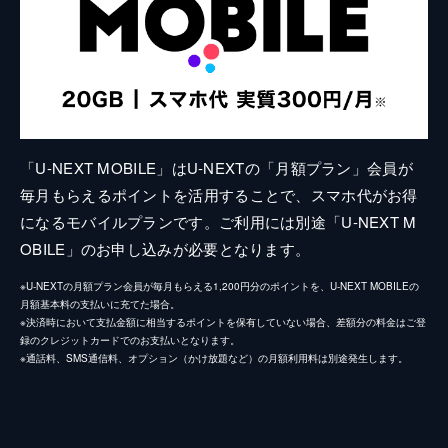
「U-NEXT MOBILE」はU-NEXTの「月額プラン」会員が
毎月もらえるポイントを活用することで、スマホ代がお得
になるモバイルプランです。ご利用には別途「U-NEXT M
OBILE」のお申し込みが必要となります。
※U-NEXTの月額プラン会員が毎月もらえる1,200円分のポイントを、U-NEXT MOBILEの
月額基本料の支払いに充てた場合。
※決済時において支払金額に相当するポイントを保有していない場合、差額分の料金はご登
録のクレジットカードでのお支払いとなります。
※通話料、SMS通信料、オプション（かけ放題など）の月額利用料は別途発生します。