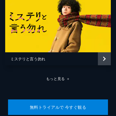
岸端正浩
木田毅祐
北山雅康
城野マサト
キンタカオ
國本鍾建
ミステリと言う勿れ
隈部洋平
倉敷保雄
もっと見る
＋
倉田大輔
来栖聖樹
KREVA
無料トライアルで 今すぐ観る
黒田大輔