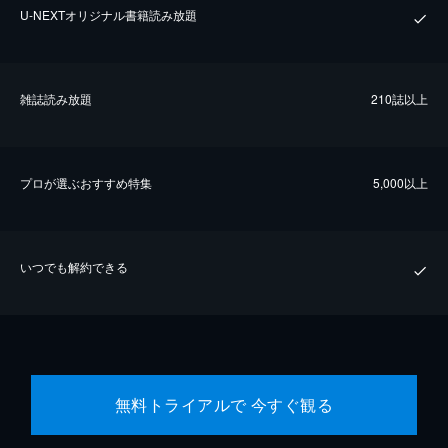
U-NEXTオリジナル書籍読み放題
雑誌読み放題
210誌以上
プロが選ぶおすすめ特集
5,000以上
いつでも解約できる
無料トライアルで 今すぐ観る