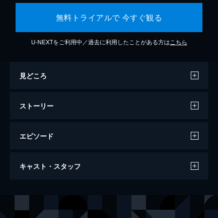
無料トライアルで 今すぐ観る
U-NEXTをご利用中／過去に利用したことがある方は
こちら
見どころ
ストーリー
エピソード
シン・ゴジラ
キャスト・スタッフ
120分
出演
内閣官房副長官 矢口蘭堂
長谷川博己
内閣総理大臣補佐官 赤坂秀樹
竹野内豊