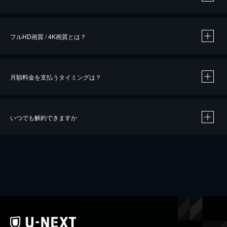
※
作品によって必要なポイントが異なります。
フルHD画質 / 4K画質とは？
月額料金を支払うタイミングは？
※
40％ポイント還元の対象は、クレジットカード決済による作品の購入 / レンタルです。
※
iOSアプリのUコイン決済による作品の購入 / レンタルは、20％のポイント還元です。
※
還元の対象外となる決済方法や商品があります。くわしくは
こちら
をご確認ください。
いつでも解約できますか
こちら