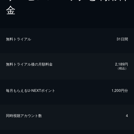
金
無料トライアル
31日間
無料トライアル後の⽉額料金
2,189円
（税込）
毎⽉もらえるU-NEXTポイント
1,200円分
同時視聴アカウント数
4