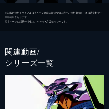
式波・アスカ・ラングレー
宮村優子
◎記載の無料トライアルは本ページ経由の新規登録に適用。無料期間終了後は通常料金で
自動更新となります。
真希波・マリ・イラストリアス
坂本真綾
◎本ページに記載の情報は、2026年8月現在のものです。
葛城ミサト
三石琴乃
赤木リツコ
山口由里子
渚カヲル
石田彰
関連動画/
碇ゲンドウ
立木文彦
シリーズ⼀覧
冬月コウゾウ
清川元夢
鈴原トウジ
関智一
相田ケンスケ
岩永哲哉
鈴原ヒカリ
岩男潤子
伊吹マヤ
長沢美樹