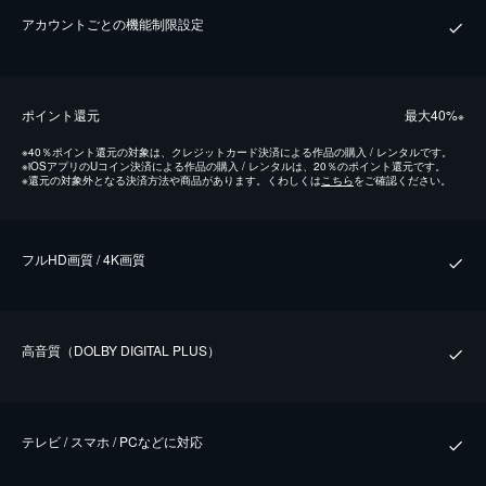
アカウントごとの機能制限設定
ポイント還元
最⼤40%
※
※
40％ポイント還元の対象は、クレジットカード決済による作品の購入 / レンタルです。
※
iOSアプリのUコイン決済による作品の購入 / レンタルは、20％のポイント還元です。
※
還元の対象外となる決済方法や商品があります。くわしくは
こちら
をご確認ください。
フルHD画質 / 4K画質
⾼⾳質（DOLBY DIGITAL PLUS）
テレビ / スマホ / PCなどに対応