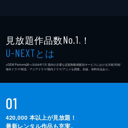
見放題作品数
！
No.1
※
とは
U-NEXT
※GEM Partners調べ/2026年7⽉ 国内の主要な定額制動画配信サービスにおける洋画/邦画/
海外ドラマ/韓流・アジアドラマ/国内ドラマ/アニメを調査。別途、有料作品あり。
01
420,000
本以上が見放題！
最新レンタル作品も充実。