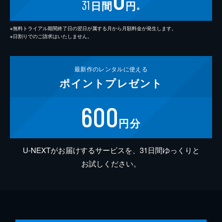
31
日間
円
※
※無料トライアル期間終了日の翌日が属する月から月額料金が発生します。
※日割りでのご請求はいたしません。
最新作の
レンタルに使える
ポイント
プレゼント
600
円分
U-NEXTがお届けするサービスを、31日間ゆっくりと
お試しください。