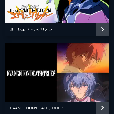
青葉シゲル
子安武人
日向マコト
優希比呂
高雄コウジ
大塚明夫
新世紀エヴァンゲリオン
鈴原サクラ
沢城みゆき
長良スミレ
大原さやか
北上ミドリ
伊瀬茉莉也
多摩ヒデキ
勝杏里
加持リョウジ
山寺宏一
加持リョウジ（少年）
内山昂輝
川田紳司
興津和幸
EVANGELION:DEATH(TRUE)²
下山吉光