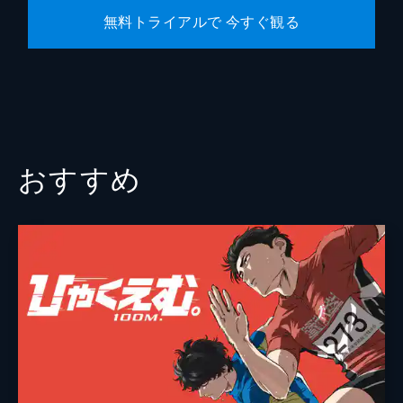
無料トライアルで 今すぐ観る
丹羽正人
広瀬さや
中村源太
武蔵真之介
新祐樹
おすすめ
前田玲奈
村田知沙
虎島貴明
井関花芽
神木隆之介
総監督
庵野秀明
監督
鶴巻和哉