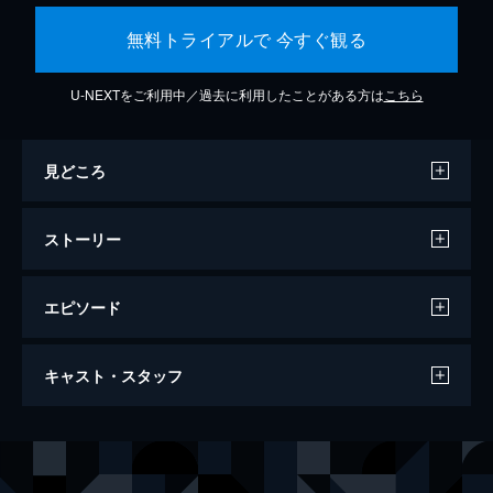
無料トライアルで 今すぐ観る
U-NEXTをご利用中／過去に利用したことがある方は
こちら
見どころ
ストーリー
エピソード
シン・エヴァンゲリオン劇場版
キャスト・スタッフ
155分
声の出演
碇シンジ
緒方恵美
アヤナミレイ（仮称）／綾波レイ
林原めぐみ