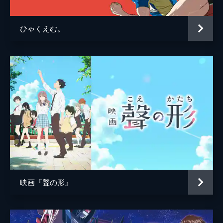
中山勝一
ひゃくえむ。
前田真宏
脚本
庵野秀明
原作
庵野秀明
音楽
鷺巣詩郎
映画『聲の形』