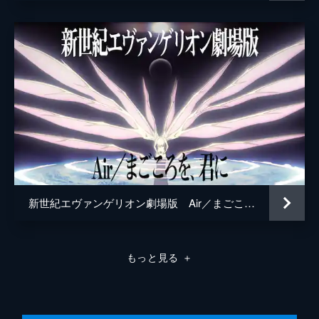
星野充昭
さとうあい
滝沢ロコ
堀越真己
八百屋杏
斎藤千和
小野塚貴志
儀武ゆう子
新世紀エヴァンゲリオン劇場版 Air／まごころを、君に
手塚ヒロミチ
塙真奈美
もっと見る
＋
大南悠
中務貴幸