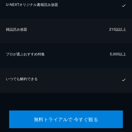
U-NEXTオリジナル書籍読み放題
雑誌読み放題
210誌以上
プロが選ぶおすすめ特集
5,000以上
いつでも解約できる
無料トライアルで 今すぐ観る