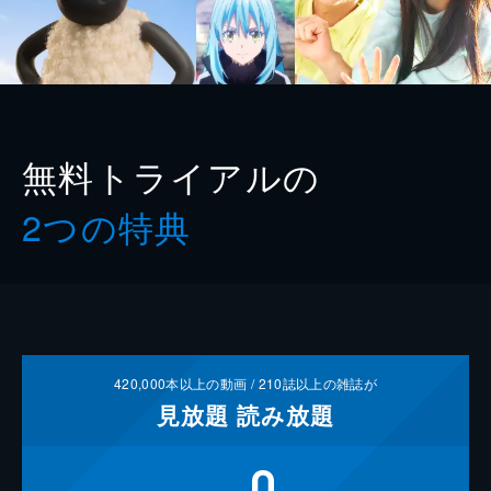
無料トライアルの
2つの特典
420,000
本以上の動画 /
210
誌以上の雑誌が
見放題
読み放題
0