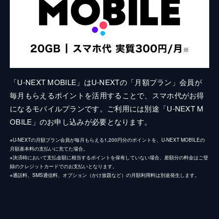
「U-NEXT MOBILE」はU-NEXTの「月額プラン」会員が
毎月もらえるポイントを活用することで、スマホ代がお得
になるモバイルプランです。ご利用には別途「U-NEXT M
OBILE」のお申し込みが必要となります。
※U-NEXTの月額プラン会員が毎月もらえる1,200円分のポイントを、U-NEXT MOBILEの
月額基本料の支払いに充てた場合。
※決済時において支払金額に相当するポイントを保有していない場合、差額分の料金はご登
録のクレジットカードでのお支払いとなります。
※通話料、SMS通信料、オプション（かけ放題など）の月額利用料は別途発生します。